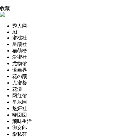
收藏
秀人网
Ai
蜜桃社
星颜社
猫萌榜
爱蜜社
尤物馆
语画界
花の颜
尤蜜荟
花漾
网红馆
星乐园
魅妍社
嗲囡囡
顽味生活
御女郎
影私荟