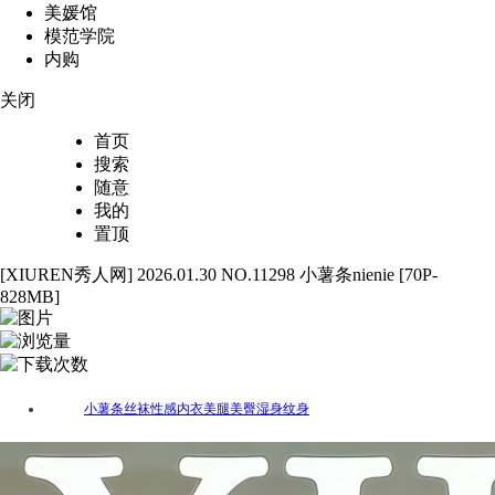
美媛馆
模范学院
内购
关闭
首页
搜索
随意
我的
置顶
[XIUREN秀人网] 2026.01.30 NO.11298 小薯条nienie [70P-
828MB]
70
4776
61
小薯条
丝袜
性感
内衣
美腿
美臀
湿身
纹身
标签：