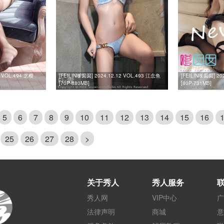
9 VOL.494 芝樱
[FEILIN嗲囡囡] 2024.12.12 VOL.493 江念鱼
[FEILIN嗲囡囡] 20
[70P-880MB]
[80P-731MB]
5
6
7
8
9
10
11
12
13
14
15
16
25
26
27
28
>
关于秀人
秀人服务
秀人网
VIP中心
广
法律声明
商城
意