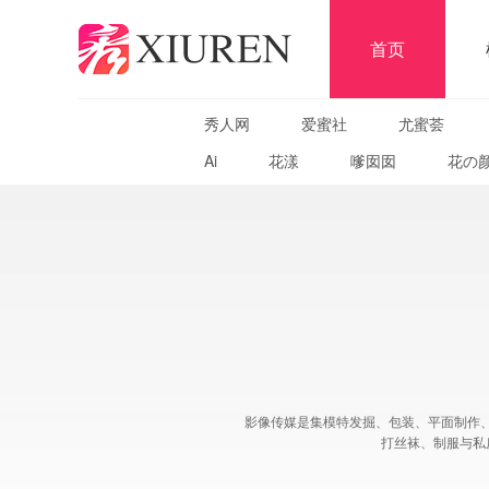
首页
秀人网
爱蜜社
尤蜜荟
Ai
花漾
嗲囡囡
花の
影像传媒是集模特发掘、包装、平面制作、影
打丝袜、制服与私