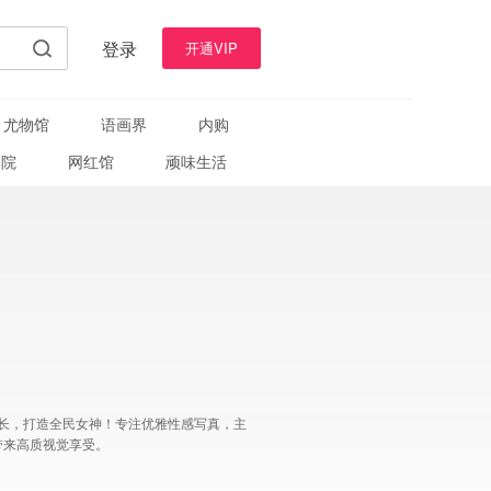
登录
开通VIP
尤物馆
语画界
内购
学院
网红馆
顽味生活
人成长，打造全民女神！专注优雅性感写真，主
带来高质视觉享受。