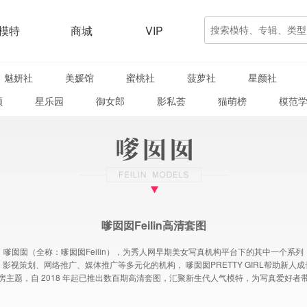
模特
商城
VIP
魅妍社
美媛馆
蜜桃社
菠萝社
星颜社
颜
星乐园
御女郎
影私荟
猫萌榜
模范
嗲囡囡Feilin高清套图
嗲囡囡（全称：嗲囡囡Feilin），为秀人网早期美女写真机构平台下的其中一个系列
视策划、网络推广、媒体推广等多元化的机构， 嗲囡囡PRETTY GIRL帮助新
房主题，自 2018 年起已推出数百期高清套图，汇聚新生代人气模特，为写真爱好者