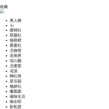
收藏
秀人网
Ai
蜜桃社
星颜社
猫萌榜
爱蜜社
尤物馆
语画界
花の颜
尤蜜荟
花漾
网红馆
星乐园
魅妍社
嗲囡囡
顽味生活
御女郎
影私荟