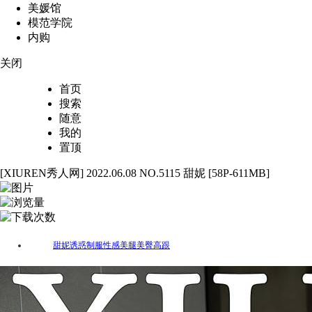
美媛馆
模范学院
内购
关闭
首页
搜索
随意
我的
置顶
[XIUREN秀人网] 2022.06.08 NO.5115 甜妮 [58P-611MB]
58
5536
53
甜妮
诱惑
制服
性感
美腿
美臀
高跟
标签：