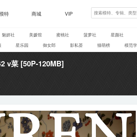
模特
商城
VIP
魅妍社
美媛馆
蜜桃社
菠萝社
星颜社
颜
星乐园
御女郎
影私荟
猫萌榜
模范
2 v菜 [50P-120MB]