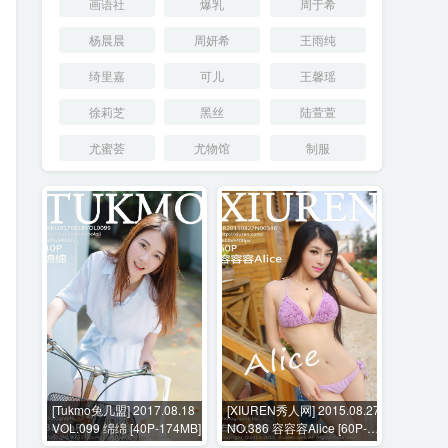
画语社
爆乳
周于希
杨晨晨
周妍希
王雨纯
绮里嘉
可儿
王馨瑶
徐莉芝
黑丝
陆萱萱
尤蜜荟
尤物馆
制服
[Tukmo兔几盟] 2017.08.18
[XIUREN秀人网] 2015.08.27
VOL.099 绵绵 [40P-174MB]
NO.386 容容容Alice [60P-
131MB]