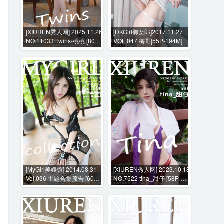
[XIUREN秀人网] 2025.11.26
[DKGirl御女郎]2017.11.27
NO.11033 Twins-桃桃 [80P-
VOL.047 梅哥[55P-194M]
852MB]
[MyGirl美媛馆] 2014.08.31
[XIUREN秀人网] 2023.10.18
Vol.036 主题合集预告 [60P-
NO.7522 tina_甜仔 [58P-
255MB]
559MB]