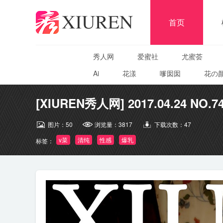
首页
秀人网
爱蜜社
尤蜜荟
Ai
花漾
嗲囡囡
花の
[XIUREN秀人网] 2017.04.24 NO.74
图片：
50
浏览量：
3817
下载次数：
47
v菜
清纯
性感
爆乳
标签：