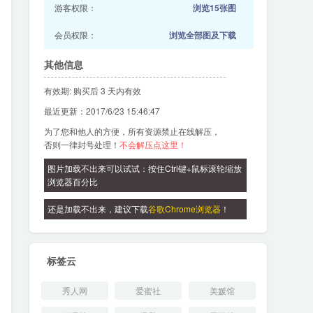
游客权限：
浏览15张图
会员权限：
浏览全部图及下载
其他信息
有效期: 购买后 3 天内有效
最近更新：2017/6/23 15:46:47
为了您和他人的方便，所有资源禁止在线解压，
否则一律封号处理！
不会解压点这里！
图片加载不出来可以试试：按住Ctrl键+鼠标滚轮缩放
浏览器百分比
还是加载不出来，建议下载
谷歌Chrome浏览器
！
标签云
秀人网
爱蜜社
美媛馆