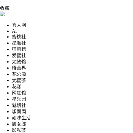
收藏
秀人网
Ai
蜜桃社
星颜社
猫萌榜
爱蜜社
尤物馆
语画界
花の颜
尤蜜荟
花漾
网红馆
星乐园
魅妍社
嗲囡囡
顽味生活
御女郎
影私荟