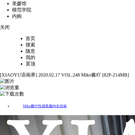
美媛馆
模范学院
内购
关闭
首页
搜索
随意
我的
置顶
[XIAOYU语画界] 2020.02.17 VOL.248 Miko酱吖 [82P-214MB]
82
4158
54
Miko酱吖
性感
美腿
内衣
丝袜
标签：