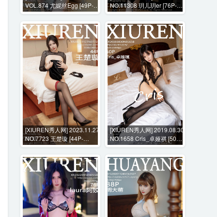
VOL.874 尤妮丝Egg [49P-
NO.11308 玥儿玥er [76P-
431MB]
1214MB]
[XIUREN秀人网] 2023.11.27
[XIUREN秀人网] 2019.08.30
NO.7723 王楚璇 [44P-
NO.1658 Cris_卓娅祺 [50P-
452MB]
293MB]