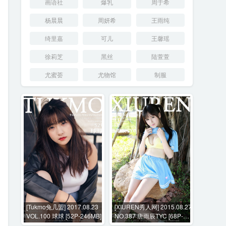
画语社
爆乳
周于希
杨晨晨
周妍希
王雨纯
绮里嘉
可儿
王馨瑶
徐莉芝
黑丝
陆萱萱
尤蜜荟
尤物馆
制服
[Tukmo兔几盟] 2017.08.23
[XIUREN秀人网] 2015.08.27
VOL.100 球球 [52P-246MB]
NO.387 唐雨辰TYC [68P-
261MB]