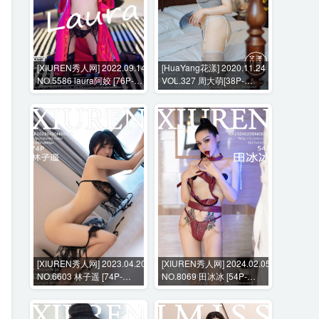
[XIUREN秀人网] 2022.09.14
[HuaYang花漾] 2020.11.24
NO.5586 laura阿姣 [76P-
VOL.327 周大萌[38P-
730MB]
427MB]
[XIUREN秀人网] 2023.04.20
[XIUREN秀人网] 2024.02.05
NO.6603 林子遥 [74P-
NO.8069 田冰冰 [54P-
575MB]
458MB]