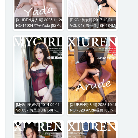
[XIUREN秀人网] 2025.11.26
[DKGirl御女郎]2017.12.01
NO.11034 杏子Yada [82P-
VOL.048 雪千寻[48P-184M]
745MB]
[MyGirl美媛馆] 2014.09.01
[XIUREN秀人网] 2023.10.18
Vol.037 绮里嘉ula [50P-
NO.7523 Arude薇薇 [83P-
210MB]
772MB]