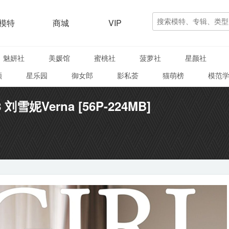
模特
商城
VIP
魅妍社
美媛馆
蜜桃社
菠萝社
星颜社
颜
星乐园
御女郎
影私荟
猫萌榜
模范
88 刘雪妮Verna [56P-224MB]