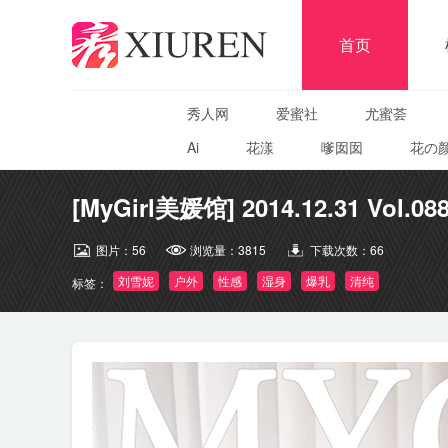
首页
秀人网
爱蜜社
尤蜜荟
Ai
花漾
嗲囡囡
花の
[MyGirl美媛馆] 2014.12.31 Vol.0
图片：
56
浏览量：
3815
下载次数：
66
刘雪妮
户外
性感
湿身
爆乳
清纯
标签：