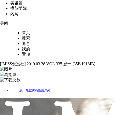
美媛馆
模范学院
内购
关闭
首页
搜索
随意
我的
置顶
[IMISS爱蜜社] 2019.03.28 VOL.335 恩一 [35P-101MB]
35
4417
96
恩一
黑丝
诱惑
性感
户外
标签：