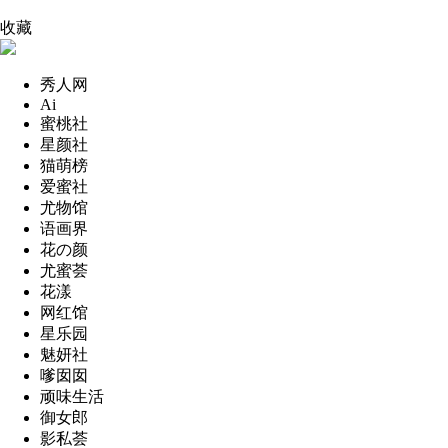
收藏
秀人网
Ai
蜜桃社
星颜社
猫萌榜
爱蜜社
尤物馆
语画界
花の颜
尤蜜荟
花漾
网红馆
星乐园
魅妍社
嗲囡囡
顽味生活
御女郎
影私荟