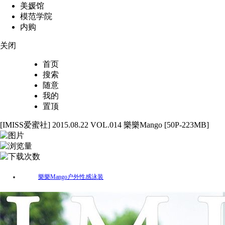
美媛馆
模范学院
内购
关闭
首页
搜索
随意
我的
置顶
[IMISS爱蜜社] 2015.08.22 VOL.014 樂樂Mango [50P-223MB]
50
3898
86
樂樂Mango
户外
性感
泳装
标签：