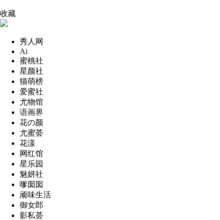
收藏
秀人网
Ai
蜜桃社
星颜社
猫萌榜
爱蜜社
尤物馆
语画界
花の颜
尤蜜荟
花漾
网红馆
星乐园
魅妍社
嗲囡囡
顽味生活
御女郎
影私荟